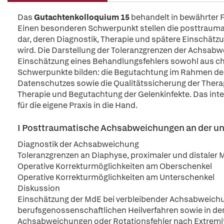
Das
Gutachtenkolloquium 15
behandelt in bewährter F
Einen besonderen Schwerpunkt stellen die posttraum
dar, deren Diagnostik, Therapie und spätere Einschätz
wird. Die Darstellung der Toleranzgrenzen der Achsabw
Einschätzung eines Behandlungsfehlers sowohl aus chir
Schwerpunkte bilden: die Begutachtung im Rahmen der 
Datenschutzes sowie die Qualitätssicherung der Thera
Therapie und Begutachtung der Gelenkinfekte. Das inter
für die eigene Praxis in die Hand.
I Posttraumatische Achsabweichungen an der un
Diagnostik der Achsabweichung
Toleranzgrenzen an Diaphyse, proximaler und distaler
Operative Korrekturmöglichkeiten am Oberschenkel
Operative Korrekturmöglichkeiten am Unterschenkel
Diskussion
Einschätzung der MdE bei verbleibender Achsabweichu
berufsgenossenschaftlichen Heilverfahren sowie in der
Achsabweichungen oder Rotationsfehler nach Extremitä