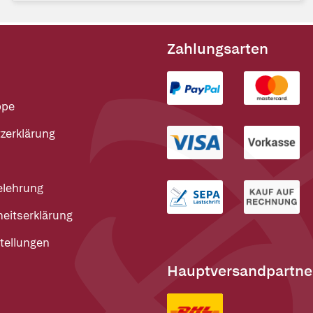
Zahlungsarten
ppe
zerklärung
elehrung
heitserklärung
tellungen
Hauptversandpartne