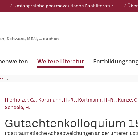
✓ Umfangreiche pharmazeutische Fachliteratur
✓ Über
enwelten
Weitere Literatur
Fortbildungsan
er
Hierholzer, G.
,
Kortmann, H.-R.
,
Kortmann, H.-R.
,
Kunze, G
Scheele, H.
Gutachtenkolloquium 1
Posttraumatische Achsabweichungen an der unteren Extr