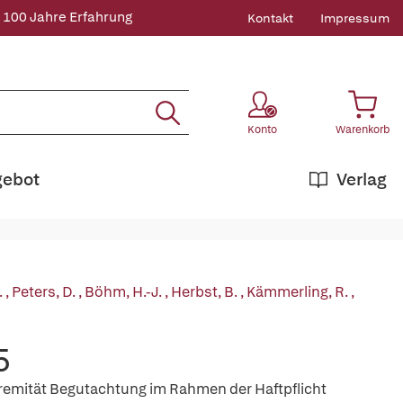
 100 Jahre Erfahrung
Kontakt
Impressum
Konto
Warenkorb
gebot
Verlag
.
,
Peters, D.
,
Böhm, H.-J.
,
Herbst, B.
,
Kämmerling, R.
,
5
emität Begutachtung im Rahmen der Haftpflicht