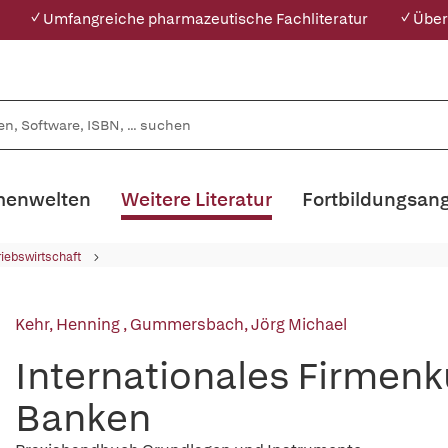
✓ Umfangreiche pharmazeutische Fachliteratur
✓ Über
enwelten
Weitere Literatur
Fortbildungsan
riebswirtschaft
Kehr, Henning
,
Gummersbach, Jörg Michael
Internationales Firmen
Banken