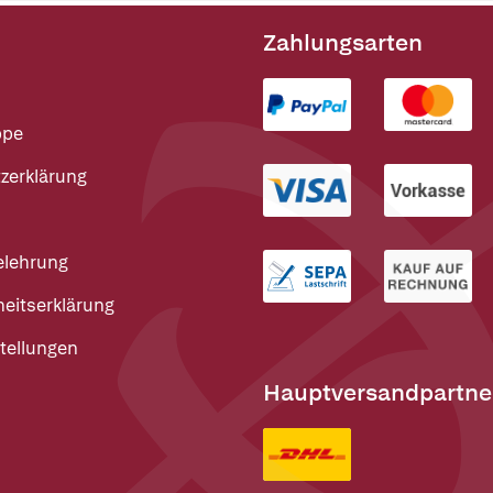
Zahlungsarten
ppe
zerklärung
elehrung
heitserklärung
tellungen
Hauptversandpartne