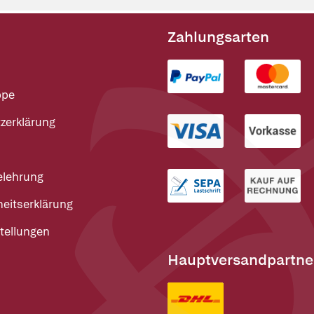
Zahlungsarten
ppe
zerklärung
elehrung
heitserklärung
tellungen
Hauptversandpartne