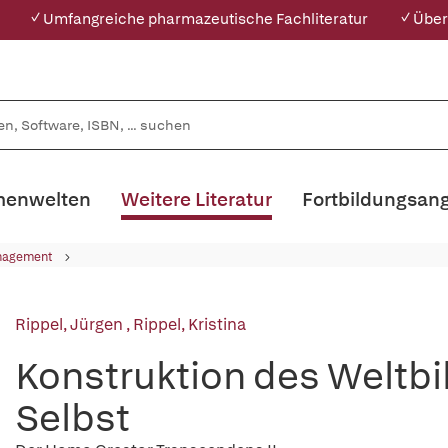
✓ Umfangreiche pharmazeutische Fachliteratur
✓ Über
enwelten
Weitere Literatur
Fortbildungsan
nagement
Rippel, Jürgen
,
Rippel, Kristina
Konstruktion des Weltbil
Selbst