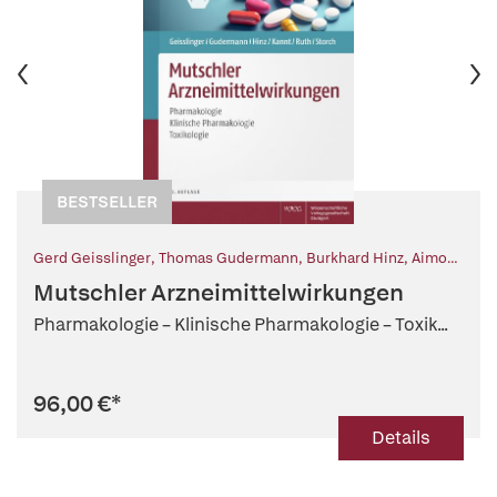
BESTSELLER
Gerd Geisslinger
,
Thomas Gudermann
,
Burkhard Hinz
,
Aimo
Kannt
,
Peter Ruth
,
Ursula Storch
,
Ernst Mutschler (Begr.)
,
Mutschler Arzneimittelwirkungen
Ingrid Boekhoff (Beitr.)
Pharmakologie – Klinische Pharmakologie – Toxik...
96,00 €
*
Details