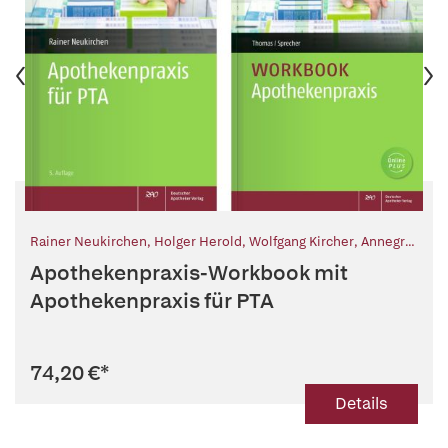
Rainer Neukirchen
,
Holger Herold
,
Wolfgang Kircher
,
Annegret
Lehmann
,
Rika Prager
,
Anke Schichte
,
Heike Steen
,
Markus
Apothekenpraxis-Workbook mit
Zieglmeier
,
Annette Thomas
,
Nadine Yvonne Sprecher
Apothekenpraxis für PTA
74,20 €
*
Details