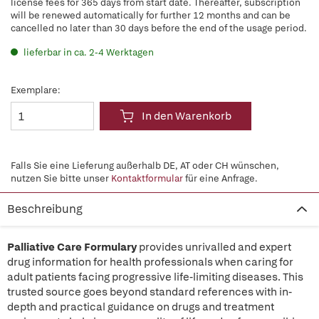
license fees for 365 days from start date. Thereafter, subscription
will be renewed automatically for further 12 months and can be
cancelled no later than 30 days before the end of the usage period.
lieferbar in ca. 2-4 Werktagen
Exemplare:
In den Warenkorb
Falls Sie eine Lieferung außerhalb DE, AT oder CH wünschen,
nutzen Sie bitte unser
Kontaktformular
für eine Anfrage.
Beschreibung
Palliative Care Formulary
provides unrivalled and expert
drug information for health professionals when caring for
adult patients facing progressive life-limiting diseases. This
trusted source goes beyond standard references with in-
depth and practical guidance on drugs and treatment