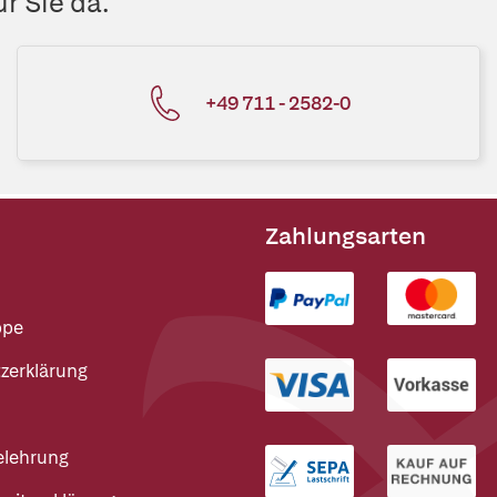
r Sie da.
+49 711 - 2582-0
Zahlungsarten
ppe
zerklärung
elehrung