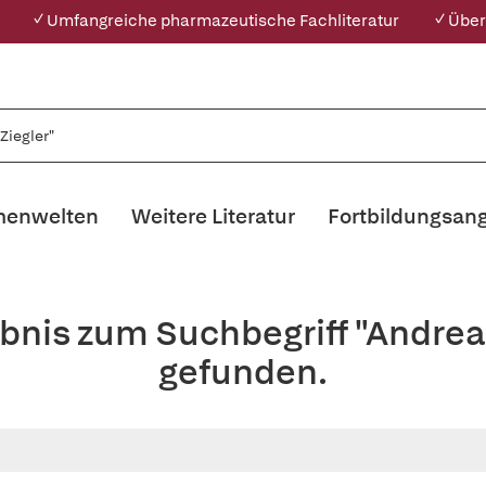
✓ Umfangreiche pharmazeutische Fachliteratur
✓ Über
enwelten
Weitere Literatur
Fortbildungsan
bnis zum Suchbegriff "Andreas
gefunden.