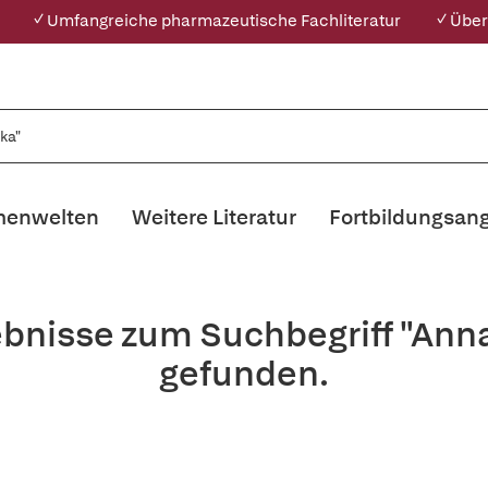
✓ Umfangreiche pharmazeutische Fachliteratur
✓ Über
enwelten
Weitere Literatur
Fortbildungsan
ebnisse zum Suchbegriff "An
gefunden.