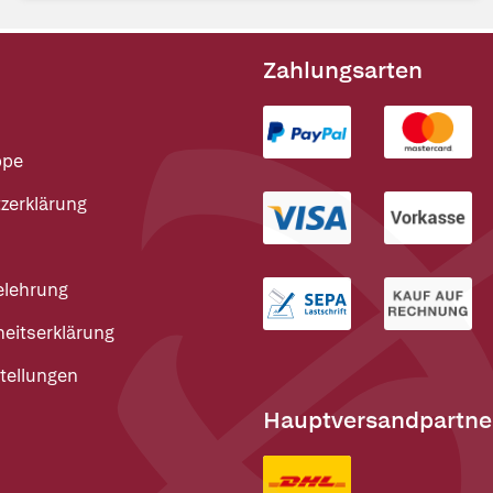
Zahlungsarten
ppe
zerklärung
elehrung
heitserklärung
tellungen
Hauptversandpartne