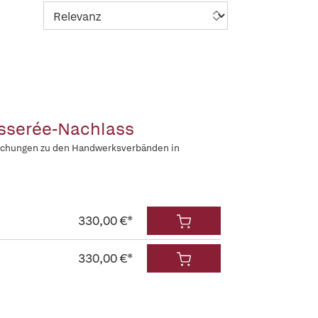
isserée-Nachlass
rschungen zu den Handwerksverbänden in
330,00 €*
330,00 €*