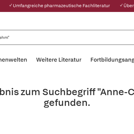
✓ Umfangreiche pharmazeutische Fachliteratur
✓ Über
enwelten
Weitere Literatur
Fortbildungsan
bnis zum Suchbegriff "Anne-
gefunden.