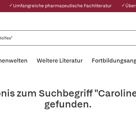
✓ Umfangreiche pharmazeutische Fachliteratur
✓ Über
enwelten
Weitere Literatur
Fortbildungsan
nis zum Suchbegriff "Carolin
gefunden.