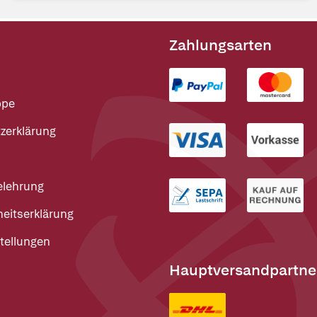
Zahlungsarten
ppe
zerklärung
elehrung
heitserklärung
tellungen
Hauptversandpartne