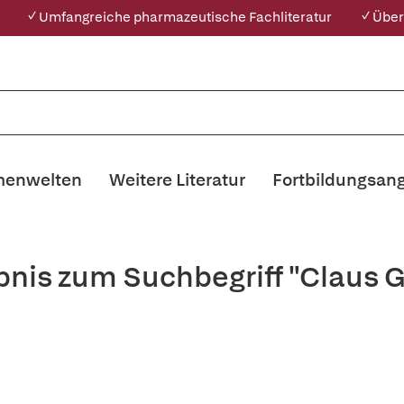
✓ Umfangreiche pharmazeutische Fachliteratur
✓ Über
enwelten
Weitere Literatur
Fortbildungsan
bnis zum Suchbegriff "Claus 