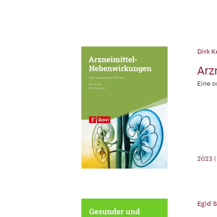
Dirk K
Arz
Eine o
2023 |
Egid S