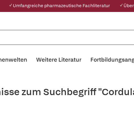
✓ Umfangreiche pharmazeutische Fachliteratur
✓ Über
enwelten
Weitere Literatur
Fortbildungsan
isse zum Suchbegriff "Cordul