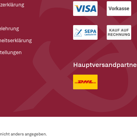
zerklärung
elehrung
heitserklärung
tellungen
Hauptversandpartne
n nicht anders angegeben.