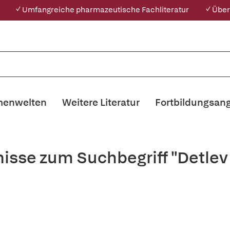
✓ Umfangreiche pharmazeutische Fachliteratur
✓ Über
enwelten
Weitere Literatur
Fortbildungsan
isse zum Suchbegriff "Detle