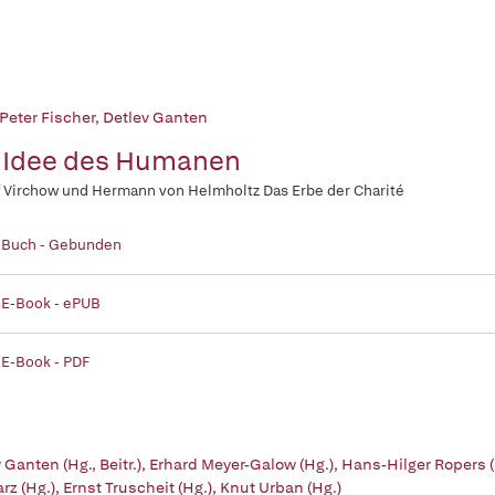
Peter Fischer
,
Detlev Ganten
 Idee des Humanen
 Virchow und Hermann von Helmholtz Das Erbe der Charité
| Buch - Gebunden
 E-Book - ePUB
 E-Book - PDF
 Ganten (Hg., Beitr.)
,
Erhard Meyer-Galow (Hg.)
,
Hans-Hilger Ropers (
rz (Hg.)
,
Ernst Truscheit (Hg.)
,
Knut Urban (Hg.)