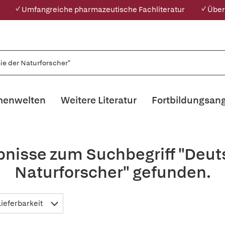
✓ Umfangreiche pharmazeutische Fachliteratur
✓ Über
enwelten
Weitere Literatur
Fortbildungsan
bnisse zum Suchbegriff "Deu
Naturforscher" gefunden.
Lieferbarkeit