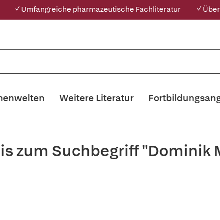
✓ Umfangreiche pharmazeutische Fachliteratur
✓ Über
enwelten
Weitere Literatur
Fortbildungsan
is zum Suchbegriff "Dominik