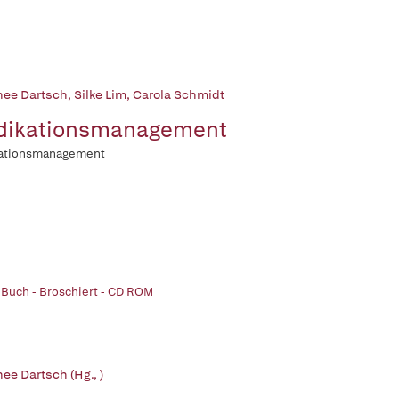
hee Dartsch
,
Silke Lim
,
Carola Schmidt
dikationsmanagement
ationsmanagement
 Buch - Broschiert - CD ROM
ee Dartsch (Hg., )