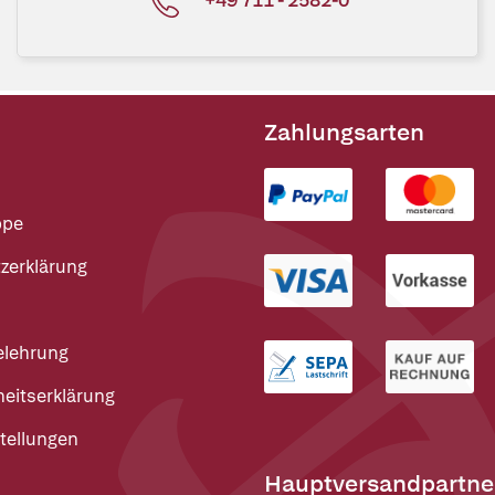
Zahlungsarten
ppe
zerklärung
elehrung
heitserklärung
tellungen
Hauptversandpartne