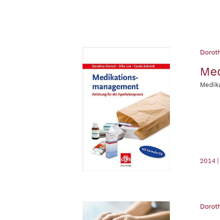
Dorot
Me
Medik
2014 |
Doroth