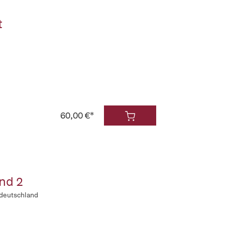
t
60,00 €*
nd 2
ddeutschland