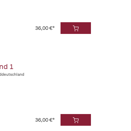
36,00 €*
nd 1
rddeutschland
36,00 €*