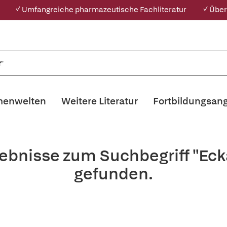
✓ Umfangreiche pharmazeutische Fachliteratur
✓ Über
enwelten
Weitere Literatur
Fortbildungsan
ebnisse zum Suchbegriff "Ecka
gefunden.