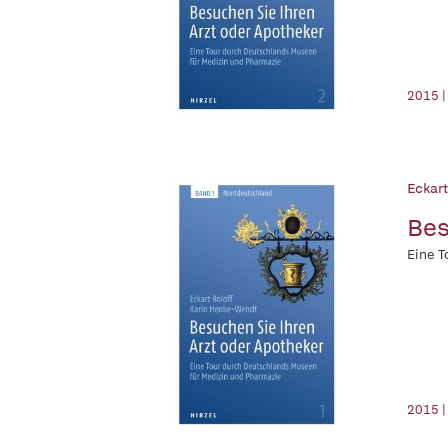
2015 |
Eckart
Bes
Eine T
2015 |