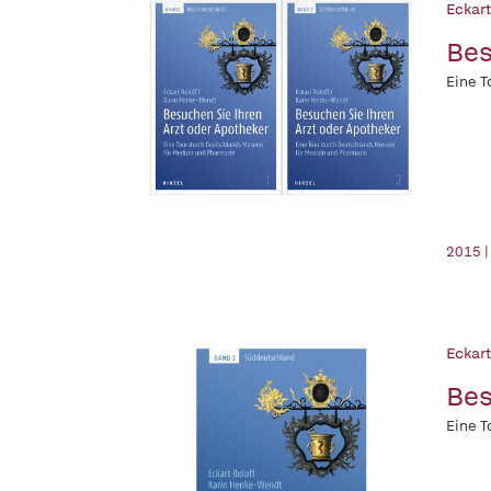
Eckart
Bes
Eine T
2015 |
Eckart
Bes
Eine T