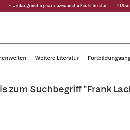
✓ Umfangreiche pharmazeutische Fachliteratur
✓ Über
enwelten
Weitere Literatur
Fortbildungsan
is zum Suchbegriff "Frank L