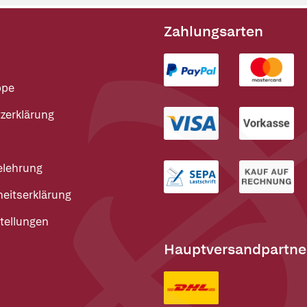
Zahlungsarten
ppe
zerklärung
elehrung
heitserklärung
tellungen
Hauptversandpartne