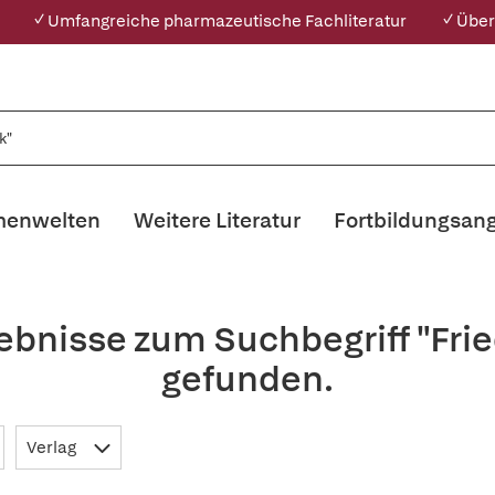
✓ Umfangreiche pharmazeutische Fachliteratur
✓ Über
enwelten
Weitere Literatur
Fortbildungsan
gebnisse zum Suchbegriff "Fr
gefunden.
Verlag