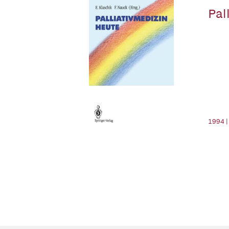
Pal
1994 |