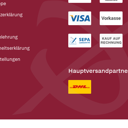
ppe
zerklärung
elehrung
heitserklärung
tellungen
Hauptversandpartne