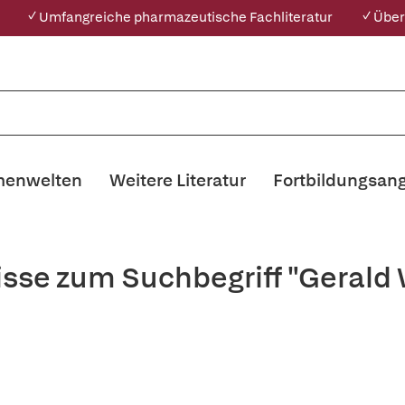
✓ Umfangreiche pharmazeutische Fachliteratur
✓ Über
enwelten
Weitere Literatur
Fortbildungsan
isse zum Suchbegriff "Gerald