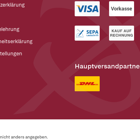
zerklärung
elehrung
heitserklärung
tellungen
Hauptversandpartne
n nicht anders angegeben.