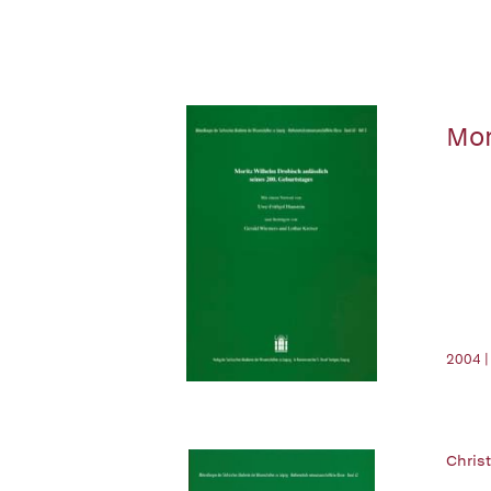
Mor
2004 |
Christ