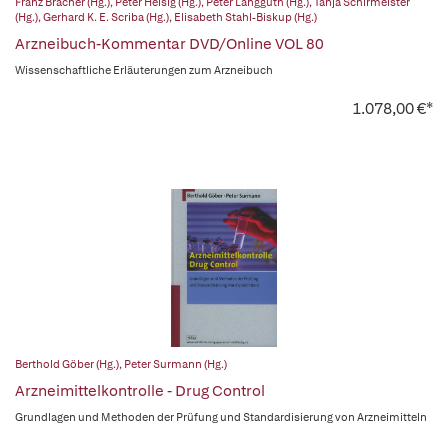
Franz Bracher (Hg.)
,
Peter Heisig (Hg.)
,
Peter Langguth (Hg.)
,
Tanja Schirmeister
(Hg.)
,
Gerhard K. E. Scriba (Hg.)
,
Elisabeth Stahl-Biskup (Hg.)
Arzneibuch-Kommentar DVD/Online VOL 80
Wissenschaftliche Erläuterungen zum Arzneibuch
1.078,00 €*
Berthold Göber (Hg.)
,
Peter Surmann (Hg.)
Arzneimittelkontrolle - Drug Control
Grundlagen und Methoden der Prüfung und Standardisierung von Arzneimitteln