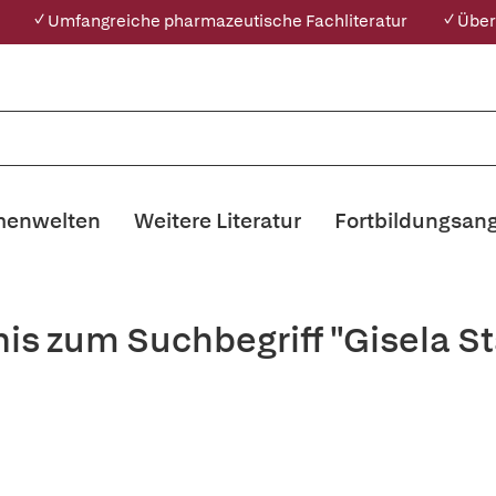
✓ Umfangreiche pharmazeutische Fachliteratur
✓ Über
enwelten
Weitere Literatur
Fortbildungsan
nis zum Suchbegriff "Gisela S