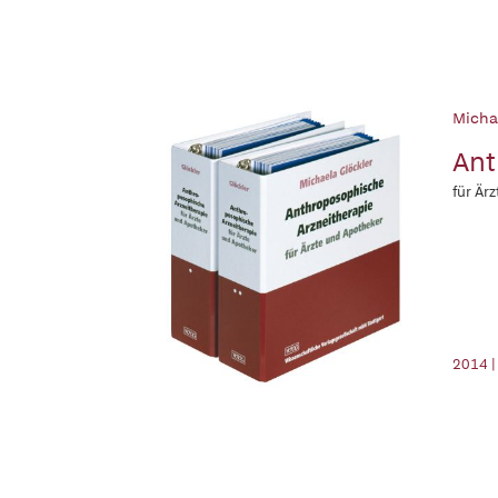
Michae
Ant
für Är
2014 |