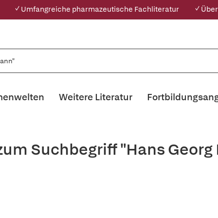
✓ Umfangreiche pharmazeutische Fachliteratur
✓ Über
enwelten
Weitere Literatur
Fortbildungsan
 zum Suchbegriff "Hans Geor