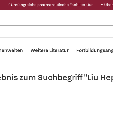
✓ Umfangreiche pharmazeutische Fachliteratur
✓ Über
enwelten
Weitere Literatur
Fortbildungsan
ebnis zum Suchbegriff "Liu He