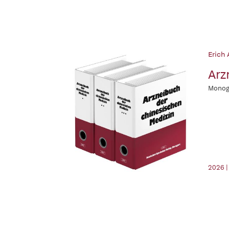
Erich 
Arz
Monogr
2026 |