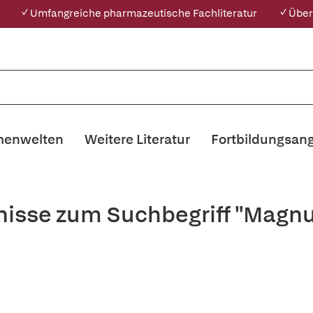
✓ Umfangreiche pharmazeutische Fachliteratur
✓ Über
enwelten
Weitere Literatur
Fortbildungsan
nisse zum Suchbegriff "Magnu