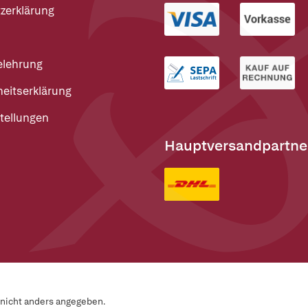
zerklärung
elehrung
heitserklärung
tellungen
Hauptversandpartne
n nicht anders angegeben.