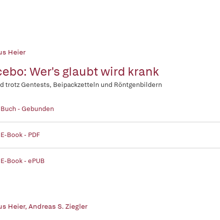
s Heier
ebo: Wer's glaubt wird krank
 trotz Gentests, Beipackzetteln und Röntgenbildern
| Buch - Gebunden
 E-Book - PDF
 E-Book - ePUB
s Heier
,
Andreas S. Ziegler