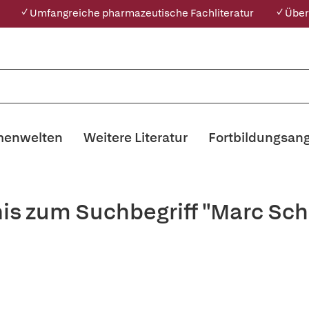
✓ Umfangreiche pharmazeutische Fachliteratur
✓ Über
enwelten
Weitere Literatur
Fortbildungsan
is zum Suchbegriff "Marc Sc