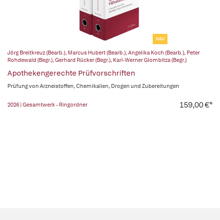
NEU
Jörg Breitkreuz (Bearb.)
,
Marcus Hubert (Bearb.)
,
Angelika Koch (Bearb.)
,
Peter
Rohdewald (Begr.)
,
Gerhard Rücker (Begr.)
,
Karl-Werner Glombitza (Begr.)
Apothekengerechte Prüfvorschriften
Prüfung von Arzneistoffen, Chemikalien, Drogen und Zubereitungen
159,00 €*
2026 | Gesamtwerk - Ringordner