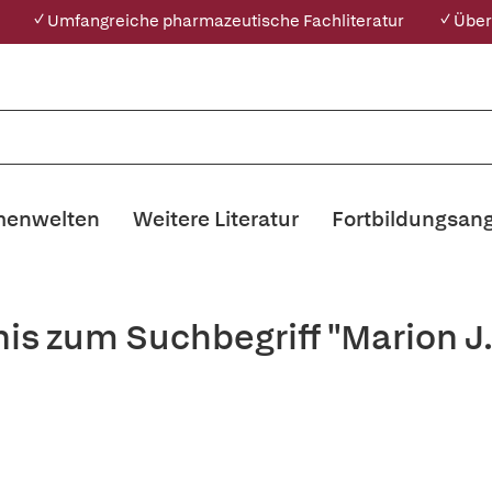
✓ Umfangreiche pharmazeutische Fachliteratur
✓ Über
enwelten
Weitere Literatur
Fortbildungsan
nis zum Suchbegriff "Marion J