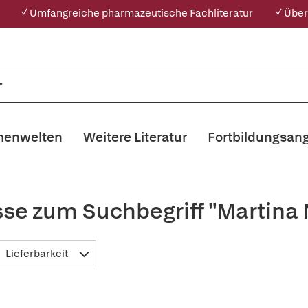
✓ Umfangreiche pharmazeutische Fachliteratur
✓ Über
enwelten
Weitere Literatur
Fortbildungsan
sse zum Suchbegriff "Martina 
Lieferbarkeit