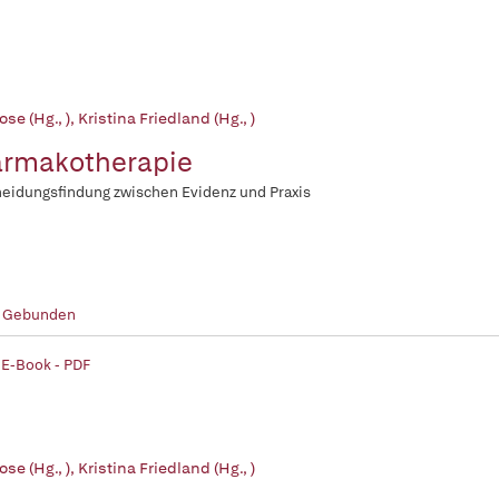
ose (Hg., )
,
Kristina Friedland (Hg., )
rmakotherapie
eidungsfindung zwischen Evidenz und Praxis
- Gebunden
 E-Book - PDF
ose (Hg., )
,
Kristina Friedland (Hg., )