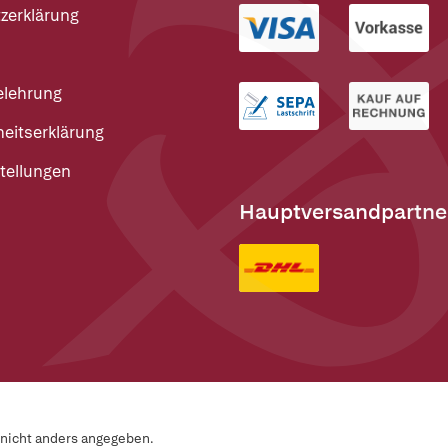
zerklärung
elehrung
heitserklärung
tellungen
Hauptversandpartne
n nicht anders angegeben.