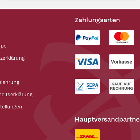
Zahlungsarten
ppe
zerklärung
elehrung
heitserklärung
tellungen
Hauptversandpartne