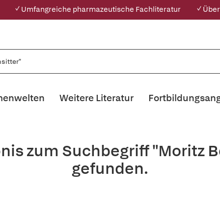
✓ Umfangreiche pharmazeutische Fachliteratur
✓ Über
enwelten
Weitere Literatur
Fortbildungsan
nis zum Suchbegriff "Moritz B
gefunden.