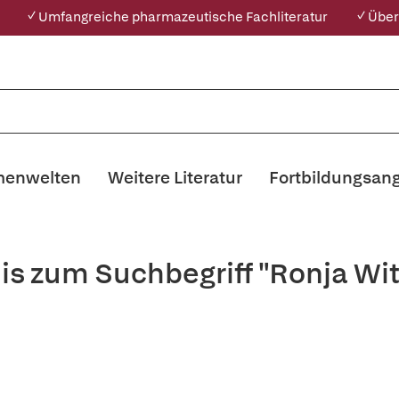
✓ Umfangreiche pharmazeutische Fachliteratur
✓ Über
enwelten
Weitere Literatur
Fortbildungsan
is zum Suchbegriff "Ronja W