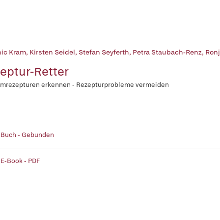
ic Kram
,
Kirsten Seidel
,
Stefan Seyferth
,
Petra Staubach-Renz
,
Ron
eptur-Retter
emrezepturen erkennen - Rezepturprobleme vermeiden
| Buch - Gebunden
 E-Book - PDF