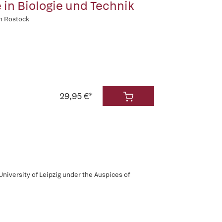
n Biologie und Technik
n Rostock
29,95 €*
niversity of Leipzig under the Auspices of