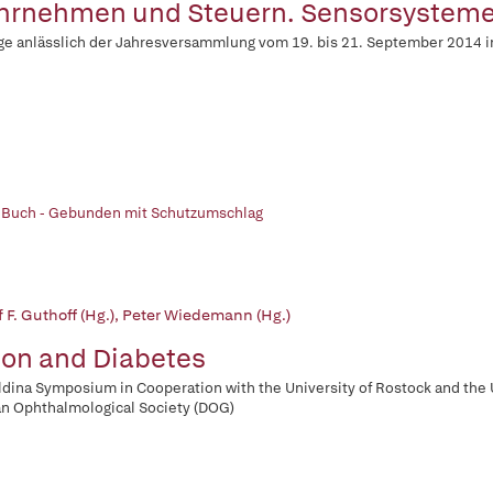
rnehmen und Steuern. Sensorsysteme i
ge anlässlich der Jahresversammlung vom 19. bis 21. September 2014 i
 Buch - Gebunden mit Schutzumschlag
 F. Guthoff (Hg.)
,
Peter Wiedemann (Hg.)
ion and Diabetes
dina Symposium in Cooperation with the University of Rostock and the U
n Ophthalmological Society (DOG)