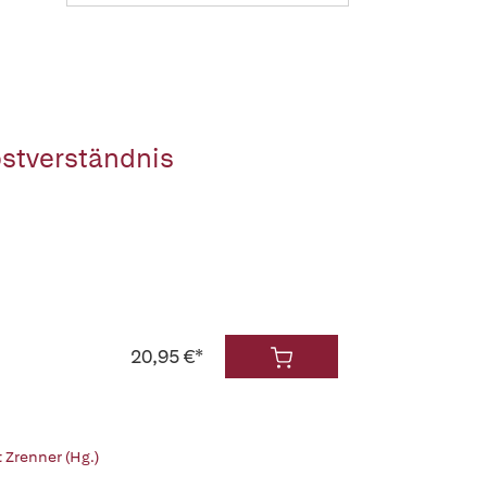
bstverständnis
20,95 €*
 Zrenner (Hg.)