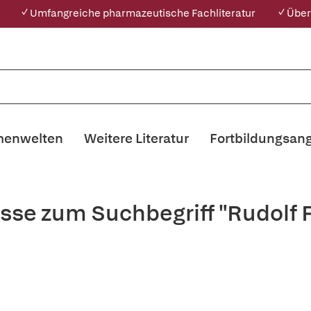
✓ Umfangreiche pharmazeutische Fachliteratur
✓ Über
enwelten
Weitere Literatur
Fortbildungsan
sse zum Suchbegriff "Rudolf F