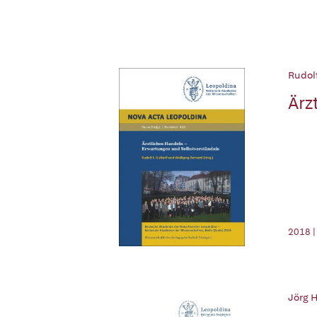
Rudolf
Ärz
2018 |
Jörg H