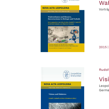
Wah
Vorträ
2015 |
Rudolf
Vis
Leopol
Germa