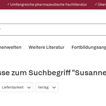
✓ Umfangreiche pharmazeutische Fachliteratur
✓ Über
enwelten
Weitere Literatur
Fortbildungsan
sse zum Suchbegriff "Susann
Lieferbarkeit
Verlag