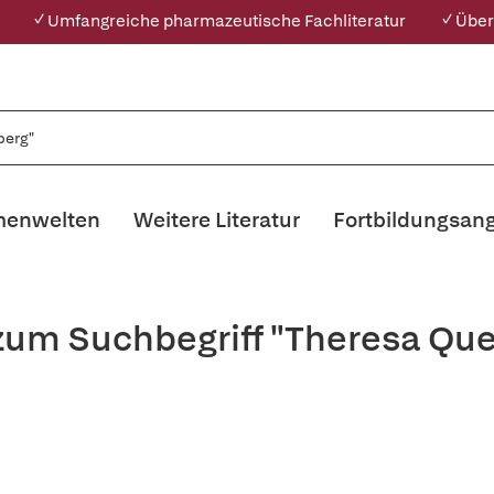
✓ Umfangreiche pharmazeutische Fachliteratur
✓ Über
enwelten
Weitere Literatur
Fortbildungsan
 zum Suchbegriff "Theresa Qu