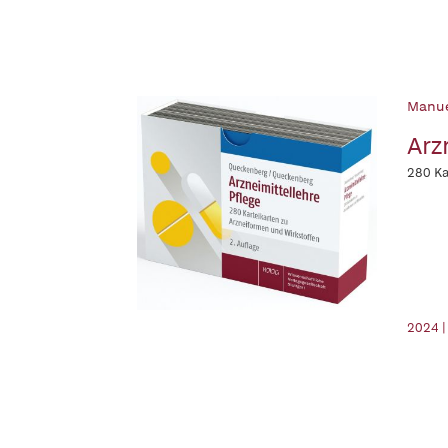
Manue
Arz
280 Ka
2024 |