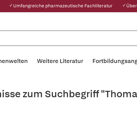
✓ Umfangreiche pharmazeutische Fachliteratur
✓ Über
enwelten
Weitere Literatur
Fortbildungsan
nisse zum Suchbegriff "Thom