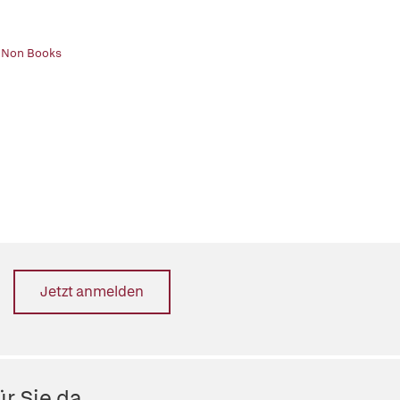
| Non Books
Jetzt anmelden
r Sie da.