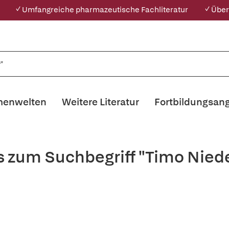
✓ Umfangreiche pharmazeutische Fachliteratur
✓ Über
enwelten
Weitere Literatur
Fortbildungsan
s zum Suchbegriff "Timo Nie