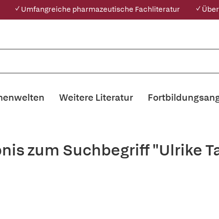
✓ Umfangreiche pharmazeutische Fachliteratur
✓ Über
enwelten
Weitere Literatur
Fortbildungsan
nis zum Suchbegriff "Ulrike 