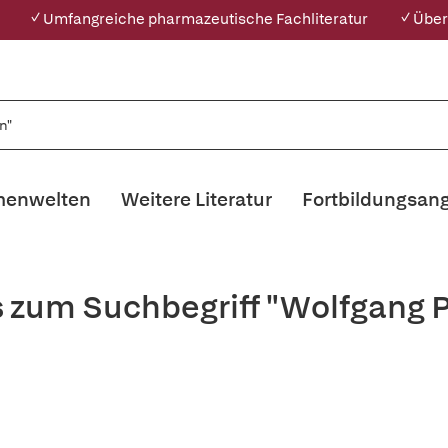
✓ Umfangreiche pharmazeutische Fachliteratur
✓ Über
enwelten
Weitere Literatur
Fortbildungsan
s zum Suchbegriff "Wolfgang 