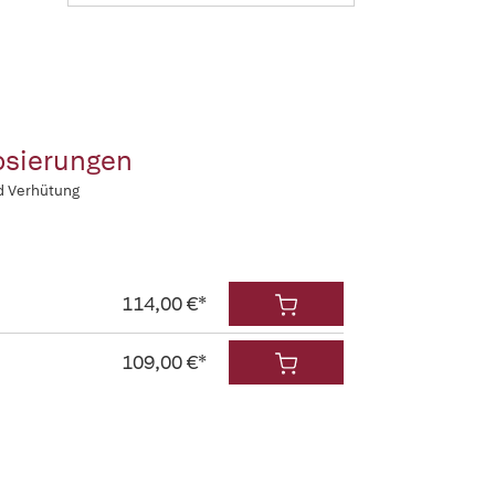
osierungen
d Verhütung
114,00 €*
109,00 €*