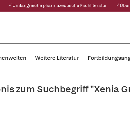
✓ Umfangreiche pharmazeutische Fachliteratur
✓ Über
enwelten
Weitere Literatur
Fortbildungsan
nis zum Suchbegriff "Xenia G