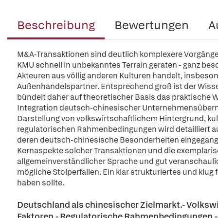
Beschreibung
Bewertungen
A
M&A-Transaktionen sind deutlich komplexere Vorgänge 
KMU schnell in unbekanntes Terrain geraten - ganz beso
Akteuren aus völlig anderen Kulturen handelt, insbes
Außenhandelspartner. Entsprechend groß ist der Wisse
bündelt daher auf theoretischer Basis das praktische 
Integration deutsch-chinesischer Unternehmensübern
Darstellung von volkswirtschaftlichem Hintergrund, k
regulatorischen Rahmenbedingungen wird detailliert 
deren deutsch-chinesische Besonderheiten eingegange
Kernaspekte solcher Transaktionen und die exemplarisc
allgemeinverständlicher Sprache und gut veranschaulic
mögliche Stolperfallen. Ein klar strukturiertes und klug
haben sollte.
Deutschland als chinesischer Zielmarkt.- Volkswi
Faktoren.- Regulatorische Rahmenbedingungen.-