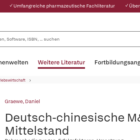
✓ Umfangreiche pharmazeutische Fachliteratur
✓ Über
enwelten
Weitere Literatur
Fortbildungsan
riebswirtschaft
Graewe, Daniel
Deutsch-chinesische M&
Mittelstand