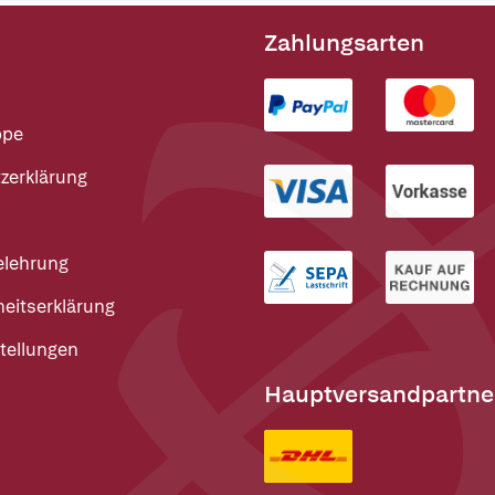
Zahlungsarten
ppe
zerklärung
elehrung
heitserklärung
tellungen
Hauptversandpartne