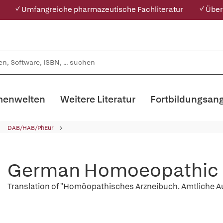
✓ Umfangreiche pharmazeutische Fachliteratur
✓ Über
enwelten
Weitere Literatur
Fortbildungsan
DAB/HAB/PhEur
German Homoeopathic 
Translation of "Homöopathisches Arzneibuch. Amtliche 