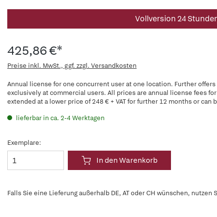
Vollversion 24 Stunde
425,86 €*
Preise inkl. MwSt., ggf. zzgl. Versandkosten
Annual license for one concurrent user at one location. Further offers
exclusively at commercial users. All prices are annual license fees for
extended at a lower price of 248 € + VAT for further 12 months or can b
lieferbar in ca. 2-4 Werktagen
Exemplare:
In den Warenkorb
Falls Sie eine Lieferung außerhalb DE, AT oder CH wünschen, nutzen S