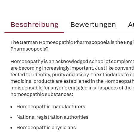
Beschreibung
Bewertungen
A
The German Homoeopathic Pharmacopoeia is the Englis
Pharmacopoeia".
Homoeopathy is an acknowledged school of compleme
are becoming increasingly important. Just like conven
tested for identity, purity and assay. The standards t
medicinal products are established in the Homoeopath
indispensable for anyone engaged in all aspects of the 
homoeopathic substances:
Homoeopathic manufacturers
National registration authorities
Homoeopathic physicians