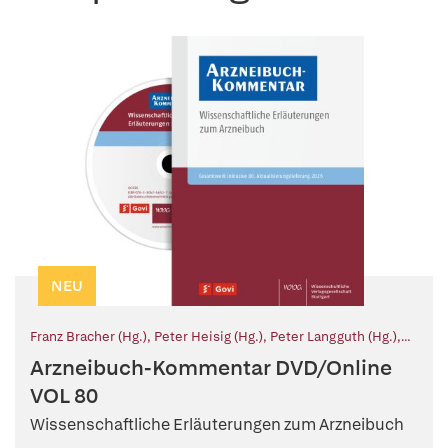
NEU
Franz Bracher (Hg.)
,
Peter Heisig (Hg.)
,
Peter Langguth (Hg.)
,
Tanja Schirmeister (Hg.)
,
Gerhard K. E. Scriba (Hg.)
,
Elisabeth
Arzneibuch-Kommentar DVD/Online
Stahl-Biskup (Hg.)
VOL 80
Wissenschaftliche Erläuterungen zum Arzneibuch