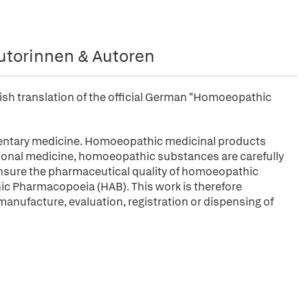
utorinnen & Autoren
h translation of the official German "Homoeopathic
ntary medicine. Homoeopathic medicinal products
tional medicine, homoeopathic substances are carefully
o ensure the pharmaceutical quality of homoeopathic
ic Pharmacopoeia (HAB). This work is therefore
manufacture, evaluation, registration or dispensing of