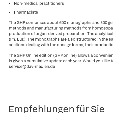
Non-medical practitioners
Pharmacists
The GHP comprises about 600 monographs and 300 genera
methods and manufacturing methods from homoeopathy
production of organ-derived preparation. The analyti
(Ph. Eur.). The monographs are also structured in the sa
sections dealing with the dosage forms, their producti
The GHP Online edition (GHP.online) allows a convenie
is given a cumulative update each year. Would you like t
service@dav-medien.de
Empfehlungen für Sie