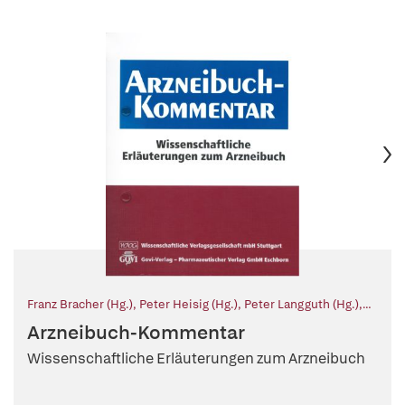
Franz Bracher (Hg.)
,
Peter Heisig (Hg.)
,
Peter Langguth (Hg.)
,
Tanja Schirmeister (Hg.)
,
Gerhard K. E. Scriba (Hg.)
,
Elisabeth
Arzneibuch-Kommentar
Stahl-Biskup (Hg.)
Wissenschaftliche Erläuterungen zum Arzneibuch