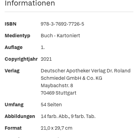
Informationen
ISBN
978-3-7692-7726-5
Medientyp
Buch - Kartoniert
Auflage
1.
Copyrightjahr
2021
Verlag
Deutscher Apotheker Verlag Dr. Roland
Schmiedel GmbH & Co. KG
Maybachstr. 8
70469 Stuttgart
Umfang
54 Seiten
Abbildungen
14 farb. Abb., 9 farb. Tab.
Format
21,0 x 29,7 cm