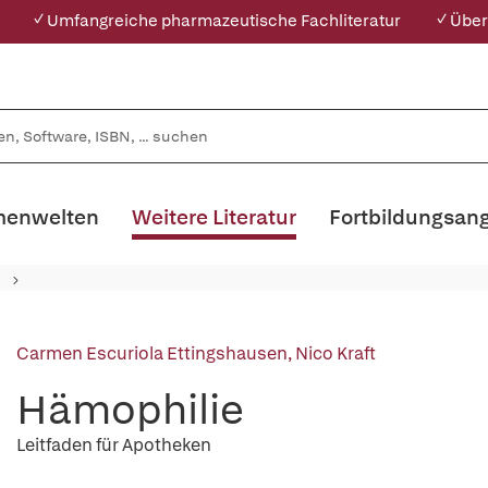
✓ Umfangreiche pharmazeutische Fachliteratur
✓ Über
enwelten
Weitere Literatur
Fortbildungsan
Carmen Escuriola Ettingshausen
,
Nico Kraft
Hämophilie
Leitfaden für Apotheken