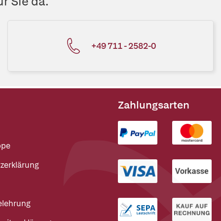
r Sie da.
+49 711 - 2582-0
Zahlungsarten
ppe
zerklärung
elehrung