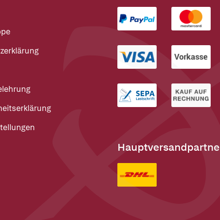
ppe
zerklärung
elehrung
heitserklärung
tellungen
Hauptversandpartne