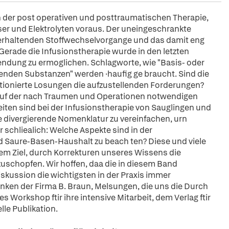
n der post operativen und posttraumatischen Therapie,
ser und Elektrolyten voraus. Der uneingeschrankte
en erhaltenden Stoffwechselvorgange und das damit eng
erade die Infusionstherapie wurde in den letzten
endung zu ermoglichen. Schlagworte, wie "Basis- oder
erenden Substanzen" werden ·haufig ge braucht. Sind die
fektionierte Losungen die aufzustellenden Forderungen?
lauf der nach Traumen und Operationen notwendigen
iten sind bei der Infusionstherapie von Sauglingen und
ie divergierende Nomenklatur zu vereinfachen, urn
schliealich: Welche Aspekte sind in der
nd Saure-Basen-Haushalt zu beach ten? Diese und viele
m Ziel, durch Korrekturen unseres Wissens die
zuschopfen. Wir hoffen, daa die in diesem Band
kussion die wichtigsten in der Praxis immer
ken der Firma B. Braun, Melsungen, die uns die Durch
Workshop ftir ihre intensive Mitarbeit, dem Verlag ftir
le Publikation.