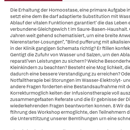
Die Erhaltung der Homoostase, eine primare Aufgabe i
setzt eine dem Be darf adaptierte Substitution mit Was
Ablauf der vitalen Funktionen garantiert' die das Leb
verbundene Gleichgewich t im Saure-Basen-Haushait. G
Jahren weit gehend schematisiert, urn eine breite Anw
Nierenstarter-Losungen", "Blind pufferung mit alkalisi
in der Klinik gangigen Schemata richtig? Er ftillen kon
Gentigt die Zufuhr von Wasser und Salzen, urn den Ab
reparati'ven Leistungen zu sichern? Welche Besonderhe
Kleinkindern zu beachten? Besteht eine Mog lichkeit, d
dadurch eine bessere Verstandigung zu erreichen? Oder 
Notfalltherapie bei Storungen im Wasser-Elektrolyt- u
andere Fragen forderten eine Bestandsaufnahme mit de
Korrekturmoglich keiten der Infusionstherapie voll aus
zusammengefaaten Referate und die Er gebnisse der Dis
wiederkehrenden Fragen beantworten konnen. 8 Wir dan
ftihrung des Workshop ermoglichte, den Teilnehmern des 
die Untersttitzung unserer Bemtihungen urn eine schnel