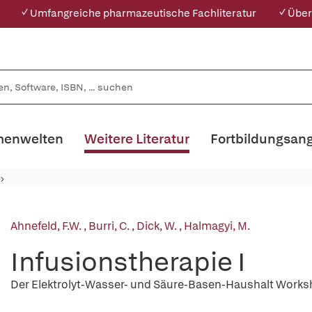
✓ Umfangreiche pharmazeutische Fachliteratur
✓ Über
enwelten
Weitere Literatur
Fortbildungsan
Ahnefeld, F.W.
,
Burri, C.
,
Dick, W.
,
Halmagyi, M.
Infusionstherapie I
Der Elektrolyt-Wasser- und Säure-Basen-Haushalt Works