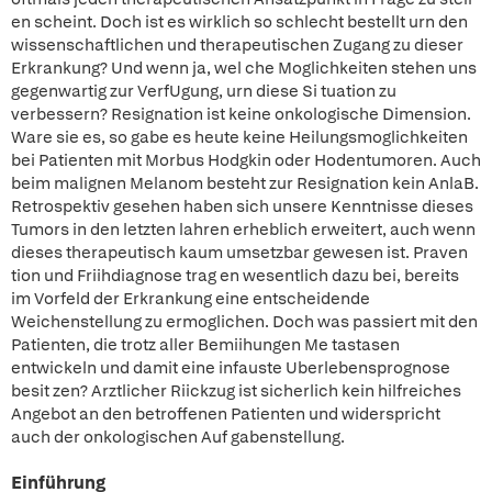
en scheint. Doch ist es wirklich so schlecht bestellt urn den
wissenschaftlichen und therapeutischen Zugang zu dieser
Erkrankung? Und wenn ja, wel che Moglichkeiten stehen uns
gegenwartig zur VerfUgung, urn diese Si tuation zu
verbessern? Resignation ist keine onkologische Dimension.
Ware sie es, so gabe es heute keine Heilungsmoglichkeiten
bei Patienten mit Morbus Hodgkin oder Hodentumoren. Auch
beim malignen Melanom besteht zur Resignation kein AnlaB.
Retrospektiv gesehen haben sich unsere Kenntnisse dieses
Tumors in den letzten lahren erheblich erweitert, auch wenn
dieses therapeutisch kaum umsetzbar gewesen ist. Praven
tion und Friihdiagnose trag en wesentlich dazu bei, bereits
im Vorfeld der Erkrankung eine entscheidende
Weichenstellung zu ermoglichen. Doch was passiert mit den
Patienten, die trotz aller Bemiihungen Me tastasen
entwickeln und damit eine infauste Uberlebensprognose
besit zen? Arztlicher Riickzug ist sicherlich kein hilfreiches
Angebot an den betroffenen Patienten und widerspricht
auch der onkologischen Auf gabenstellung.
Einführung