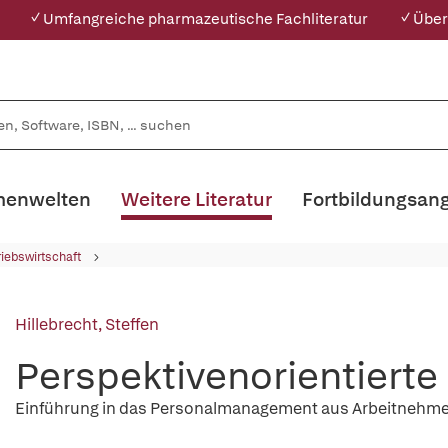
✓ Umfangreiche pharmazeutische Fachliteratur
✓ Über
enwelten
Weitere Literatur
Fortbildungsan
riebswirtschaft
Hillebrecht, Steffen
Perspektivenorientierte
Einführung in das Personalmanagement aus Arbeitnehmer