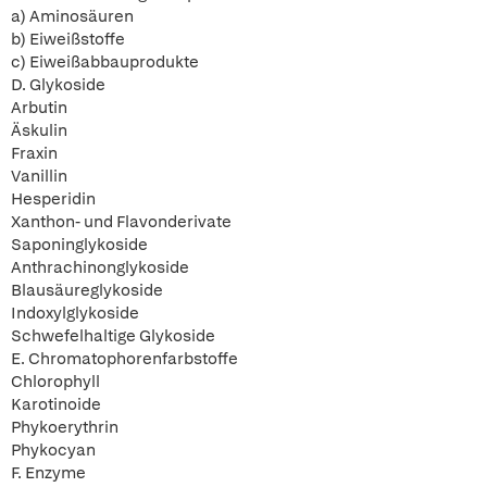
a) Aminosäuren
b) Eiweißstoffe
c) Eiweißabbauprodukte
D. Glykoside
Arbutin
Äskulin
Fraxin
Vanillin
Hesperidin
Xanthon- und Flavonderivate
Saponinglykoside
Anthrachinonglykoside
Blausäureglykoside
Indoxylglykoside
Schwefelhaltige Glykoside
E. Chromatophorenfarbstoffe
Chlorophyll
Karotinoide
Phykoerythrin
Phykocyan
F. Enzyme