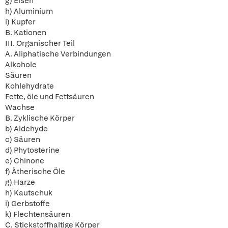
g) Eisen
h) Aluminium
i) Kupfer
B. Kationen
III. Organischer Teil
A. Aliphatische Verbindungen
Alkohole
Säuren
Kohlehydrate
Fette, öle und Fettsäuren
Wachse
B. Zyklische Körper
b) Aldehyde
c) Säuren
d) Phytosterine
e) Chinone
f) Ätherische Öle
g) Harze
h) Kautschuk
i) Gerbstoffe
k) Flechtensäuren
C. Stickstoffhaltige Körper