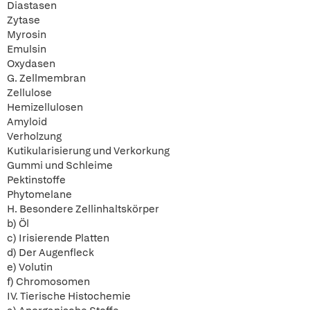
Diastasen
Zytase
Myrosin
Emulsin
Oxydasen
G. Zellmembran
Zellulose
Hemizellulosen
Amyloid
Verholzung
Kutikularisierung und Verkorkung
Gummi und Schleime
Pektinstoffe
Phytomelane
H. Besondere Zellinhaltskörper
b) Öl
c) Irisierende Platten
d) Der Augenfleck
e) Volutin
f) Chromosomen
IV. Tierische Histochemie