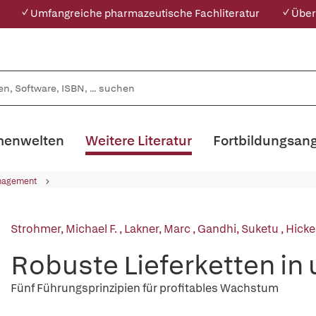
✓ Umfangreiche pharmazeutische Fachliteratur
✓ Über
enwelten
Weitere Literatur
Fortbildungsan
nagement
Strohmer, Michael F.
,
Lakner, Marc
,
Gandhi, Suketu
,
Hicke
Robuste Lieferketten in
Fünf Führungsprinzipien für profitables Wachstum