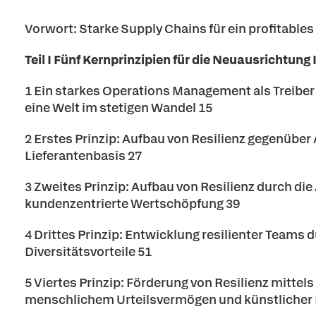
Vorwort: Starke Supply Chains für ein profitable
Teil I Fünf Kernprinzipien für die Neuausrichtung
1 Ein starkes Operations Management als Treib
eine Welt im stetigen Wandel 15
2 Erstes Prinzip: Aufbau von Resilienz gegenübe
Lieferantenbasis 27
3 Zweites Prinzip: Aufbau von Resilienz durch die
kundenzentrierte Wertschöpfung 39
4 Drittes Prinzip: Entwicklung resilienter Teams
Diversitätsvorteile 51
5 Viertes Prinzip: Förderung von Resilienz mitte
menschlichem Urteilsvermögen und künstlicher I