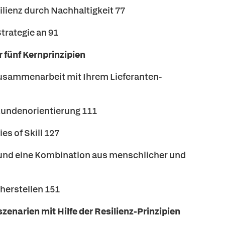
silienz durch Nachhaltigkeit 77
Strategie an 91
r fünf Kernprinzipien
usammenarbeit mit Ihrem Lieferanten-
Kundenorientierung 111
s of Skill 127
e und eine Kombination aus menschlicher und
cherstellen 151
zenarien mit Hilfe der Resilienz-Prinzipien