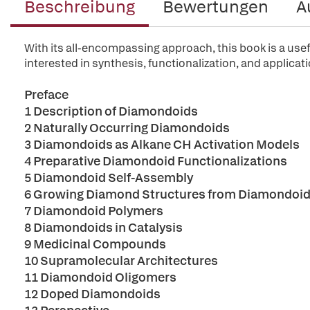
Beschreibung
Bewertungen
A
With its all-encompassing approach, this book is a usef
interested in synthesis, functionalization, and applica
Preface
1 Description of Diamondoids
2 Naturally Occurring Diamondoids
3 Diamondoids as Alkane CH Activation Models
4 Preparative Diamondoid Functionalizations
5 Diamondoid Self-Assembly
6 Growing Diamond Structures from Diamondoids
7 Diamondoid Polymers
8 Diamondoids in Catalysis
9 Medicinal Compounds
10 Supramolecular Architectures
11 Diamondoid Oligomers
12 Doped Diamondoids