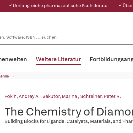
✓ Umfangreiche pharmazeutische Fachliteratur
✓ Über
enwelten
Weitere Literatur
Fortbildungsan
hemie
Fokin, Andrey A.
,
Sekutor, Marina
,
Schreiner, Peter R.
The Chemistry of Diam
Building Blocks for Ligands, Catalysts, Materials, and Ph