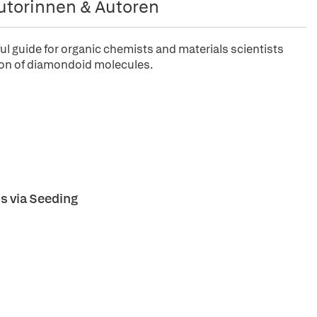
utorinnen & Autoren
ul guide for organic chemists and materials scientists
tion of diamondoid molecules.
 via Seeding