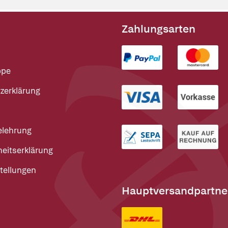
Zahlungsarten
ppe
zerklärung
elehrung
heitserklärung
tellungen
Hauptversandpartne