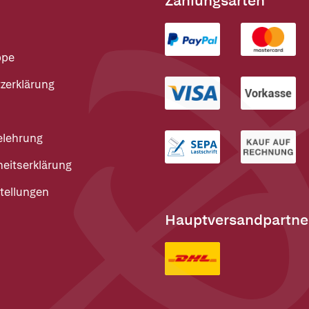
Zahlungsarten
ppe
zerklärung
elehrung
heitserklärung
tellungen
Hauptversandpartne