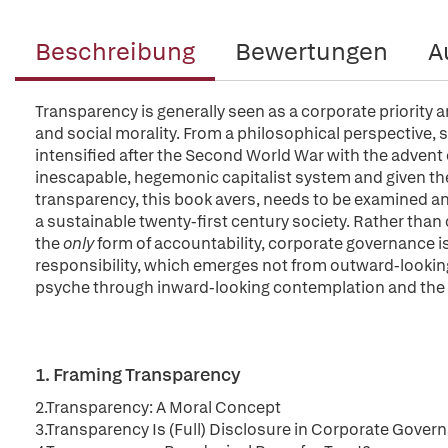
Beschreibung
Bewertungen
A
Transparency is generally seen as a corporate priority 
and social morality. From a philosophical perspective,
intensified after the Second World War with the advent 
inescapable, hegemonic capitalist system and given the
transparency, this book avers, needs to be examined and
a sustainable twenty-first century society. Rather than
the
only
form of accountability, corporate governance is
responsibility, which emerges not from outward-lookin
psyche through inward-looking contemplation and the 
1. Framing Transparency
2.Transparency: A Moral Concept
3.Transparency Is (Full) Disclosure in Corporate Gover