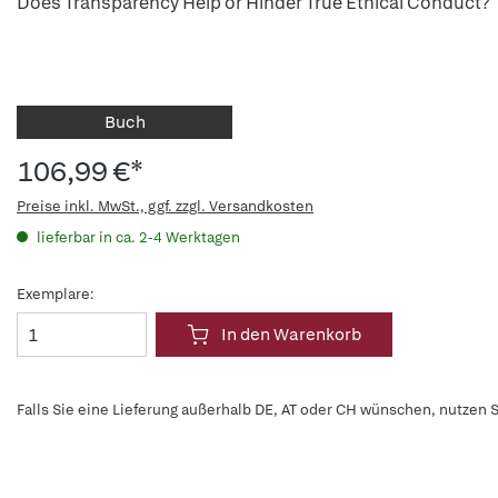
Does Transparency Help or Hinder True Ethical Conduct?
Buch
106,99 €*
Preise inkl. MwSt., ggf. zzgl. Versandkosten
lieferbar in ca. 2-4 Werktagen
Exemplare:
In den Warenkorb
Falls Sie eine Lieferung außerhalb DE, AT oder CH wünschen, nutzen S