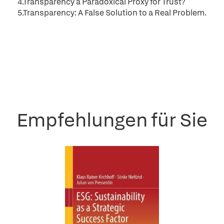
4.Transparency a Paradoxical Proxy for Trust?
5.Transparency: A False Solution to a Real Problem.
Empfehlungen für Sie