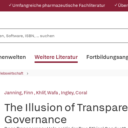
✓ Umfangreiche pharmazeutische Fachliteratur
✓ Über
enwelten
Weitere Literatur
Fortbildungsan
riebswirtschaft
Janning, Finn
,
Khlif, Wafa
,
Ingley, Coral
The Illusion of Transpar
Governance